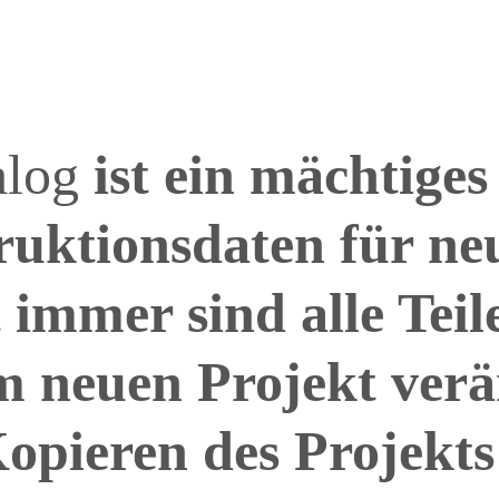
alog
ist ein mächtige
uktionsdaten für neu
 immer sind alle Teil
m neuen Projekt ver
opieren des Projekt