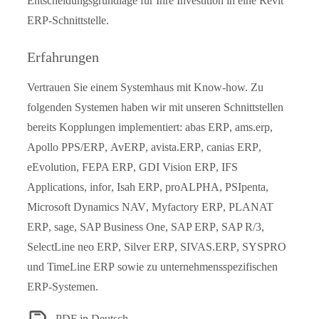
Entscheidungsgrundlage für Ihre Investition in eine Revit
ERP-Schnittstelle.
Erfahrungen
Vertrauen Sie einem Systemhaus mit Know-how. Zu
folgenden Systemen haben wir mit unseren Schnittstellen
bereits Kopplungen implementiert:
abas ERP
,
ams.erp
,
Apollo PPS/ERP
,
AvERP
,
avista.ERP
,
canias ERP
,
eEvolution
,
FEPA ERP
,
GDI Vision ERP
,
IFS
Applications
,
infor
,
Isah ERP
,
proALPHA
,
PSIpenta
,
Microsoft Dynamics NAV
,
Myfactory ERP
,
PLANAT
ERP
,
sage
,
SAP Business One
,
SAP ERP
,
SAP R/3
,
SelectLine neo ERP
,
Silver ERP
,
SIVAS.ERP
,
SYSPRO
und
TimeLine ERP
sowie zu unternehmensspezifischen
ERP-Systemen.
PDF in Deutsch